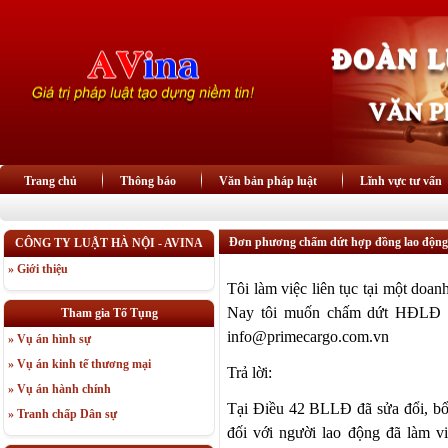
Trang chủ
Thông báo
Văn bản pháp luật
Lĩnh vực tư vấn
Đơn phương chấm dứt hợp đồng lao động
CÔNG TY LUẬT HÀ NỘI - AVINA
» Giới thiệu
Tôi làm việc liên tục tại một do
Nay tôi muốn chấm dứt HĐLĐ t
Tham gia Tố Tụng
info@primecargo.com.vn
» Vụ án hình sự
» Vụ án kinh tế thương mại
Trả lời:
» Vụ án hành chính
Tại Điều 42 BLLĐ đã sửa đổi, bổ
» Tranh chấp Dân sự
đối với người lao động đã làm v