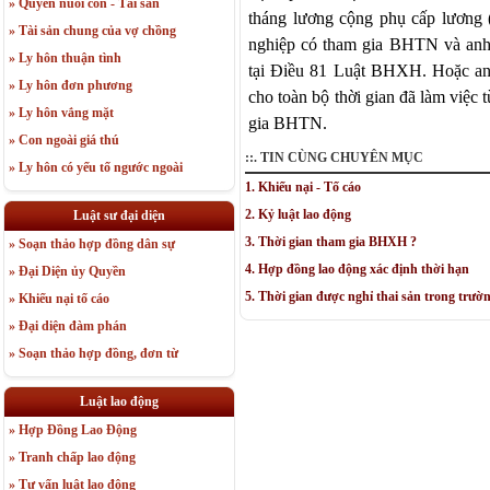
» Quyền nuôi con - Tài sản
tháng lương cộng phụ cấp lương
» Tài sản chung của vợ chồng
nghiệp có tham gia BHTN và anh
» Ly hôn thuận tình
tại Điều 81 Luật BHXH. Hoặc anh/
» Ly hôn đơn phương
cho toàn bộ thời gian đã làm việc
» Ly hôn vắng mặt
gia BHTN.
» Con ngoài giá thú
::. TIN CÙNG CHUYÊN MỤC
» Ly hôn có yếu tố ngước ngoài
1. Khiếu nại - Tố cáo
2. Kỷ luật lao động
Luật sư đại diện
3. Thời gian tham gia BHXH ?
» Soạn thảo hợp đồng dân sự
4. Hợp đồng lao động xác định thời hạn
» Đại Diện ủy Quyền
5. Thời gian được nghỉ thai sản trong trườ
» Khiếu nại tố cáo
» Đại diện đàm phán
» Soạn thảo hợp đồng, đơn từ
Luật lao động
» Hợp Đồng Lao Động
» Tranh chấp lao động
» Tư vấn luật lao động