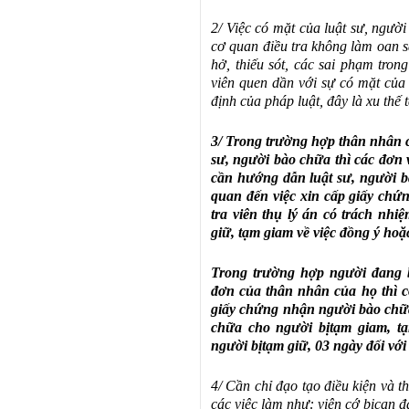
2/ Việc có mặt của luật sư, ngườ
cơ quan
điề
u tra không làm oan 
hở, thiếu sót, các sai phạm tron
viên quen dần với sự có mặt của
đị
nh của pháp luật,
đâ
y là xu thế 
3/ Trong trường hợp thân nhân 
sư, người bào chữa thì các
đơ
n 
cần hướng dẫn luật sư, người b
quan đến việc xin cấp giấy ch
tra viên thụ lý án có trách nhi
giữ, tạm giam về việc
đồ
ng ý hoặ
Trong trường hợp người đang 
đơn của thân nhân của họ thì c
giấy chứng nhận người bào chữ
chữa cho người b
ị
tạm giam, t
người b
ị
tạm giữ, 03 ngày
đố
i v
ớ
i
4/ Cần chỉ
đạ
o tạo
điề
u kiện và t
các việc làm như: viện cớ b
ị
can
đ