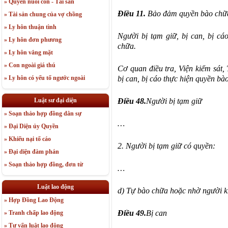
» Quyền nuôi con - Tài sản
Điều 11.
Bảo đảm quyền bào chữa 
» Tài sản chung của vợ chồng
» Ly hôn thuận tình
Người bị tạm giữ, bị can, bị c
» Ly hôn đơn phương
chữa.
» Ly hôn vắng mặt
» Con ngoài giá thú
Cơ quan điều tra, Viện kiểm sát,
bị can, bị cáo thực hiện quyền bà
» Ly hôn có yếu tố ngước ngoài
Điều 48.
Người bị tạm giữ
Luật sư đại diện
» Soạn thảo hợp đồng dân sự
…
» Đại Diện ủy Quyền
» Khiếu nại tố cáo
2. Người bị tạm giữ có quyền:
» Đại diện đàm phán
» Soạn thảo hợp đồng, đơn từ
…
Luật lao động
d) Tự bào chữa hoặc nhờ người k
» Hợp Đồng Lao Động
Điều 49.
Bị can
» Tranh chấp lao động
» Tư vấn luật lao động