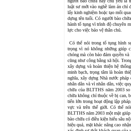
người bào chữa này chủ yếu là t
luật sư mới vào nghề làm án chỉ 
lấy kinh nghiệm hoặc tạo mối qua
dựng tên tuổi. Có người bào chữa
hành tố tụng vì trình độ chuyên
lực cho việc bảo vệ thân chủ.
Có thể nói trong tố tụng hình 
trọng vì nó không những giúp c
chóng mà còn bảo đảm quyền và lợ
cũng như công bằng xã hội. Trong 
xây dựng và hoàn thiện hệ thống 
minh bạch, trọng tâm là hoàn thi
nghĩa, xây dựng Nhà nước pháp 
nhân dân và vì nhân dân, việc qu
chữa của BLTTHS năm 2003 so 
chữa không chỉ thuộc về bị can, 
tiến lớn trong hoạt động lập phá
vực và trên thế giới. Có thể n
BLTTHS năm 2003 một mặt giúp ch
bào chữa có điều kiện hiểu sâu n
hiệu quả, mặt khác nâng cao nhận 
xác định sự thật khách quan của 