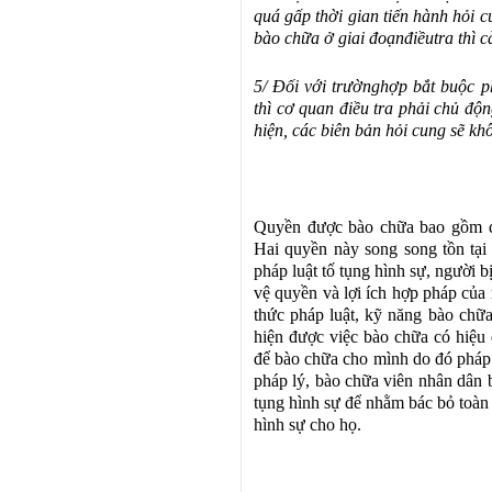
quá g
ấ
p thời gian tiến hành hỏi c
bào chữa ở giai
đoạn
điều
tra thì 
5/
Đố
i với tr
ường
hợp bắt buộc 
thì cơ quan
điề
u tra phải chủ
độ
n
hi
ệ
n, các biên bản hỏi cung sẽ khô
Quyền được bào chữa bao gồm q
Hai quyền này song song tồn tại
pháp luật tố tụng hình sự, người b
vệ quyền và lợi ích hợp pháp của
thức pháp luật, kỹ năng bào chữa
hiện được việc bào chữa có hiệu
để bào chữa cho mình do đó pháp l
pháp lý, bào chữa viên nhân dân 
tụng hình sự để nhằm bác bỏ toàn
hình sự cho họ.