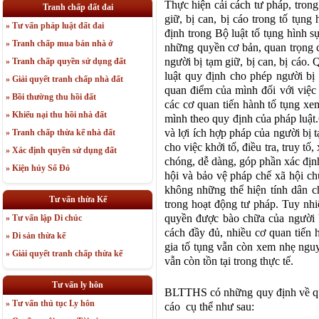
Thực hiện cải cách tư pháp, tron
Tranh chấp đất đai
giữ, bị can, bị cáo trong tố tụn
» Tư vấn pháp luật đất đai
định trong Bộ luật tố tụng hình 
» Tranh chấp mua bán nhà ở
những quyền cơ bản, quan trọng c
người bị tạm giữ, bị can, bị cáo
» Tranh chấp quyền sử dụng đất
luật quy định cho phép người bị 
» Giải quyết tranh chấp nhà đất
quan điểm của mình đối với việc 
» Bồi thường thu hồi đất
các cơ quan tiến hành tố tụng xem
» Khiếu nại thu hồi nhà đất
mình theo quy định của pháp lu
và lợi ích hợp pháp của người bị 
» Tranh chấp thừa kế nhà đất
cho việc khởi tố, điều tra, truy t
» Xác định quyền sử dụng đất
chóng, dễ dàng, góp phần xác định
» Kiện hủy Sổ Đỏ
hội và bảo vệ pháp chế xã hội ch
không những thể hiện tính dân c
Tư vấn thừa Kế
trong hoạt động tư pháp. Tuy nhi
quyền được bào chữa của người b
» Tư vấn lập Di chúc
cách đầy đủ, nhiều cơ quan tiến 
» Di sản thừa kế
gia tố tụng vẫn còn xem nhẹ nguyê
» Giải quyết tranh chấp thừa kế
vẫn còn tồn tại trong thực tế.
Tư vấn ly hôn
BLTTHS có những quy định về quy
» Tư vấn thủ tục Ly hôn
cáo cụ thể như sau: