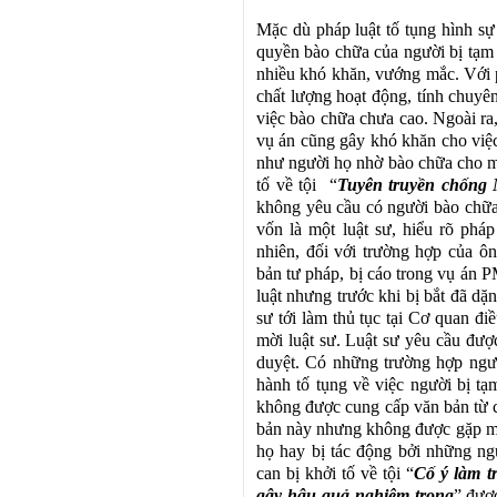
Mặc dù pháp luật tố tụng hình s
quyền bào chữa của người bị tạm 
nhiều khó khăn, vướng mắc. Với 
chất lượng hoạt động, tính chuyê
việc bào chữa chưa cao. Ngoài ra,
vụ án cũng gây khó khăn cho việc
như người họ nhờ bào chữa cho mì
tố về tội “
Tuyên truyền chống 
không yêu cầu có người bào chữa
vốn là một luật sư, hiểu rõ pháp
nhiên, đối với trường hợp của 
bản tư pháp, bị cáo trong vụ án 
luật nhưng trước khi bị bắt đã dặ
sư tới làm thủ tục tại Cơ quan đi
mời luật sư. Luật sư yêu cầu đượ
duyệt. Có những trường hợp ngư
hành tố tụng về việc người bị tạ
không được cung cấp văn bản từ 
bản này nhưng không được gặp mặt
họ hay bị tác động bởi những ngư
can bị khởi tố về tội “
Cố ý làm t
gây hậu quả nghiêm trọng
” đượ