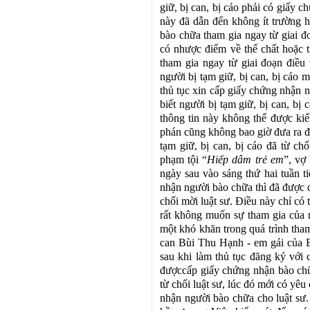
giữ, bị can, bị cáo phải có giấy 
này đã dẫn đến không ít trường h
bào chữa tham gia ngay từ giai đ
có nhược điểm về thể chất hoặc t
tham gia ngay từ giai đoạn điều 
người bị tạm giữ, bị can, bị cáo 
thủ tục xin cấp giấy chứng nhận n
biết người bị tạm giữ, bị can, b
thông tin này không thể được kiểm
phán cũng không bao giờ đưa ra đư
tạm giữ, bị can, bị cáo đã từ 
phạm tội “
H
iếp dâm trẻ em
”, vợ
ngày sau vào sáng thứ hai tuần ti
nhận người bào chữa thì đã được 
chối mời luật sư. Điều này chỉ có 
rất không muốn sự tham gia của n
một khó khăn trong quá trình tha
can Bùi Thu Hạnh - em gái của 
sau khi làm thủ tục đăng ký với 
đượccấp giấy chứng nhận bào chữa
từ chối luật sư, lúc đó mới có yê
nhận người bào chữa cho luật sư.