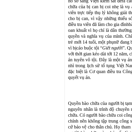
hồ sơ sang Viện kiểm sát đểra cá
chữa của bị can bị coi nhẹ là vụ 
viên trực tiếp thụ lý không giải
cho bị can, vì vậy những thiếu s
điều tra viên đã làm cho gia đình
oan khuất vì họ chỉ là dân thường
quyền và nghĩa vụ của mình. Chí
trẻ mới 14 tuổi, một phụnữ đang 
vì bịcáo buộc tội “
Giết người
”. Qu
với thời gian kéo dài tới 12 năm, 
án tuyên vô tội. Đây là một vụ án
nhì trong lịch sử tố tụng Việt N
đặc biệt là Cơ quan điều tra Công
quyết vụ án.
Quyền bào chữa của người bị tạm 
nguyên nhân là trình độ chuyên
chữa. Có người bào chữa coi công
chính nên không tập trung công s
cứ bảo vệ cho thân chủ. Họ tham 