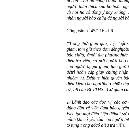
bị cáo. Tòa án cũng có thể thông
người thân thích của họ hoặc ng
và hỏi họ có đồng ý hay không. 
nhận người bào chữa để người bà
Công văn số 45/C16 - P6
“Trong th
ờ
i gian qua, việc luật
giam, tạm giữ theo
đơ
n
đề
ngh
ị
bà
bào chữa,
ở
mỗi
đị
a ph
ương
thực
điề
u tra viên, có nơi người bào 
c
ủ
a người b
ị
tạm giam, tạm giữ. 
để
trì hoãn cấp giấy chứng nhậ
nhiệm vụ.
Để
thực hiện quyền bà
điề
u kiện cho ng
ười
bào chữa thự
57, 58 c
ủ
a BLTTHS , Cơ quan cả
1/ Lãnh
đạ
o các
đơ
n v
ị
, các cơ
đú
ng
đắ
n về việc
đả
m bảo quyền
Việc tạo mọi
điề
u kiện
để
luật sư 
mình khi có yêu cầu của người b
ị
tố tụng trong
đó
có
điề
u tra viên.