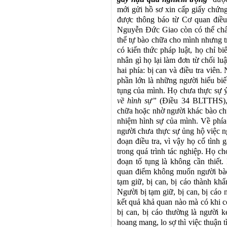
mới gửi hồ sơ xin cấp giấy chứn
được thông báo từ Cơ quan điều 
Nguyễn Đức Giao còn có thể chấp
thể tự bào chữa cho mình nhưng t
có kiến thức pháp luật, họ chỉ b
nhân gì họ lại làm đơn từ chối l
hai phía: bị can và điều tra viên.
phần lớn là những người hiểu biết
tụng của mình. Họ chưa thực sự ý
về hình sự”
(Điều 34 BLTTHS), 
chữa hoặc nhờ người khác bào chữ
nhiệm hình sự của mình. Về phía 
người chưa thực sự ủng hộ việc ng
đoạn điều tra, vì vậy họ cố tình 
trong quá trình tác nghiệp. Họ c
đoạn tố tụng là không cần thiết.
quan điểm không muốn người bào
tạm giữ, bị can, bị cáo thành khẩ
Người bị tạm giữ, bị can, bị cáo 
kết quả khả quan nào mà có khi cò
bị can, bị cáo thường là người k
hoang mang, lo sợ thì việc thuận t