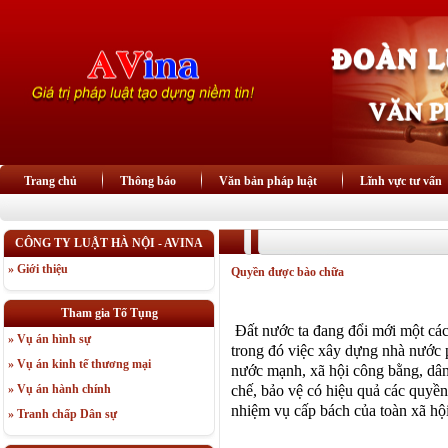
Trang chủ
Thông báo
Văn bản pháp luật
Lĩnh vực tư vấn
CÔNG TY LUẬT HÀ NỘI - AVINA
» Giới thiệu
Quyền được bào chữa
Tham gia Tố Tụng
Đất nước ta đang đổi mới một cách
» Vụ án hình sự
trong đó việc xây dựng nhà nước
» Vụ án kinh tế thương mại
nước mạnh, xã hội công bằng, dân
chế, bảo vệ có hiệu quả các quyền
» Vụ án hành chính
nhiệm vụ cấp bách của toàn xã hộ
» Tranh chấp Dân sự