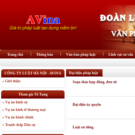
Trang chủ
Thông báo
Văn bản pháp luật
Lĩnh vực tư vấn
Đại diện pháp luật
CÔNG TY LUẬT HÀ NỘI - AVINA
» Giới thiệu
Soạn thảo hợp đồng, đơn từ
Tham gia Tố Tụng
» Vụ án hình sự
Đại diện ủy quyền
» Vụ án kinh tế thương mại
» Vụ án hành chính
» Tranh chấp Dân sự
Luật sư riêng