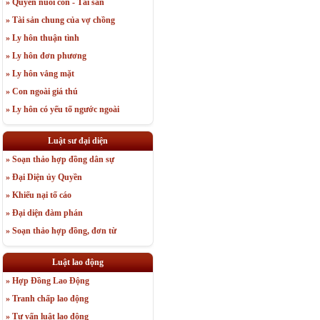
» Quyền nuôi con - Tài sản
» Tài sản chung của vợ chồng
» Ly hôn thuận tình
» Ly hôn đơn phương
» Ly hôn vắng mặt
» Con ngoài giá thú
» Ly hôn có yếu tố ngước ngoài
Luật sư đại diện
» Soạn thảo hợp đồng dân sự
» Đại Diện ủy Quyền
» Khiếu nại tố cáo
» Đại diện đàm phán
» Soạn thảo hợp đồng, đơn từ
Luật lao động
» Hợp Đồng Lao Động
» Tranh chấp lao động
» Tư vấn luật lao động