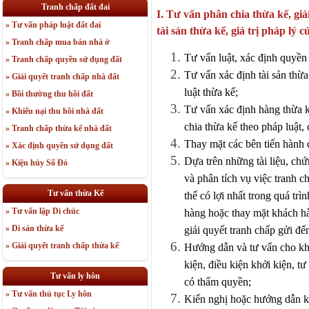
Tranh chấp đất đai
I. Tư vấn phân chia thừa kế, gi
» Tư vấn pháp luật đất đai
tài sản thừa kế, giá trị pháp lý c
» Tranh chấp mua bán nhà ở
Tư vấn luật, xác định quyền
» Tranh chấp quyền sử dụng đất
Tư vấn xác định tài sản thừ
» Giải quyết tranh chấp nhà đất
luật thừa kế;
» Bồi thường thu hồi đất
Tư vấn xác định hàng thừa kế
» Khiếu nại thu hồi nhà đất
chia thừa kế theo pháp luật,
» Tranh chấp thừa kế nhà đất
Thay mặt các bên tiến hành 
» Xác định quyền sử dụng đất
Dựa trên những tài liệu, ch
» Kiện hủy Sổ Đỏ
và phân tích vụ việc tranh 
Tư vấn thừa Kế
thể có lợi nhất trong quá tr
» Tư vấn lập Di chúc
hàng hoặc thay mặt khách hà
» Di sản thừa kế
giải quyết tranh chấp gửi đế
» Giải quyết tranh chấp thừa kế
Hướng dẫn và tư vấn cho khác
kiện, điều kiện khởi kiện, t
Tư vấn ly hôn
có thẩm quyền;
» Tư vấn thủ tục Ly hôn
Kiến nghị hoặc hướng dẫn kh