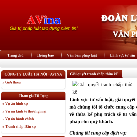
Trang chủ
Thông báo
Văn bản pháp luật
Lĩnh vực tư vấn
Giải quyết tranh chấp thừa kế
CÔNG TY LUẬT HÀ NỘI - AVINA
» Giới thiệu
Tham gia Tố Tụng
Lĩnh vực tư vấn luật, giải quyế
» Vụ án hình sự
mà chúng tôi tổ chức cung cấp
» Vụ án kinh tế thương mại
về thừa kế phụ trách sẽ tư vấn
» Vụ án hành chính
pháp cho quý khách.
» Tranh chấp Dân sự
Chúng tôi cung cấp dịch vụ: