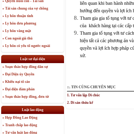
» Quyền nuôi con - Tài sản
liên quan khi ban hành nhữ
» Tài sản chung của vợ chồng
hưởng đến quyền và lợi ích
» Ly hôn thuận tình
Tham gia gia tố tụng với tư 
» Ly hôn đơn phương
của khách hàng tại các cấp t
» Ly hôn vắng mặt
Tham gia tố tụng với tư các
» Con ngoài giá thú
hiện tất cả các phương án và
» Ly hôn có yếu tố ngước ngoài
quyền và lợi ích hợp pháp củ
xử.
Luật sư đại diện
» Soạn thảo hợp đồng dân sự
» Đại Diện ủy Quyền
» Khiếu nại tố cáo
::. TIN CÙNG CHUYÊN MỤC
» Đại diện đàm phán
1. Tư vấn lập Di chúc
» Soạn thảo hợp đồng, đơn từ
2. Di sản thừa kế
Luật lao động
» Hợp Đồng Lao Động
» Tranh chấp lao động
» Tư vấn luật lao động