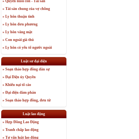
» Quyền nuôi con - Tài sản
» Tài sản chung của vợ chồng
» Ly hôn thuận tình
» Ly hôn đơn phương
» Ly hôn vắng mặt
» Con ngoài giá thú
» Ly hôn có yếu tố ngước ngoài
Luật sư đại diện
» Soạn thảo hợp đồng dân sự
» Đại Diện ủy Quyền
» Khiếu nại tố cáo
» Đại diện đàm phán
» Soạn thảo hợp đồng, đơn từ
Luật lao động
» Hợp Đồng Lao Động
» Tranh chấp lao động
» Tư vấn luật lao động