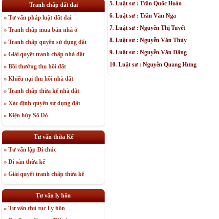
5. Luật sư : Trần Quốc Hoàn
Tranh chấp đất đai
6. Luật sư : Trần Văn Nga
» Tư vấn pháp luật đất đai
7. Luật sư : Nguyễn Thị Tuyết
» Tranh chấp mua bán nhà ở
8. Luật sư : Nguyễn Văn Thủy
» Tranh chấp quyền sử dụng đất
9. Luật sư : Nguyễn Văn Đãng
» Giải quyết tranh chấp nhà đất
10. Luật sư : Nguyễn Quang Hưng
» Bồi thường thu hồi đất
» Khiếu nại thu hồi nhà đất
» Tranh chấp thừa kế nhà đất
» Xác định quyền sử dụng đất
» Kiện hủy Sổ Đỏ
Tư vấn thừa Kế
» Tư vấn lập Di chúc
» Di sản thừa kế
» Giải quyết tranh chấp thừa kế
Tư vấn ly hôn
» Tư vấn thủ tục Ly hôn