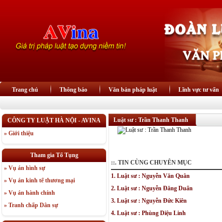
Trang chủ
Thông báo
Văn bản pháp luật
Lĩnh vực tư vấn
Luật sư : Trần Thanh Thanh
CÔNG TY LUẬT HÀ NỘI - AVINA
» Giới thiệu
Tham gia Tố Tụng
::. TIN CÙNG CHUYÊN MỤC
» Vụ án hình sự
1. Luật sư : Nguyễn Văn Quân
» Vụ án kinh tế thương mại
2. Luật sư : Nguyễn Đăng Duẩn
» Vụ án hành chính
3. Luật sư : Nguyễn Đức Kiên
» Tranh chấp Dân sự
4. Luật sư : Phùng Diệu Linh