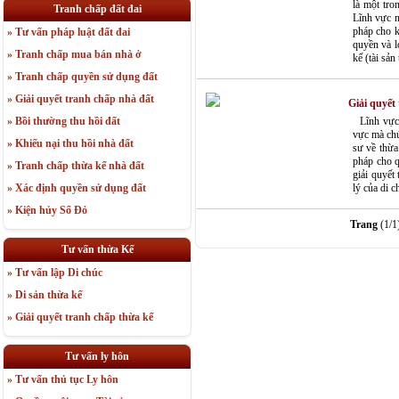
là một tro
Tranh chấp đất đai
Lĩnh vực n
pháp cho k
» Tư vấn pháp luật đất đai
quyền và l
» Tranh chấp mua bán nhà ở
kế (tài sản
» Tranh chấp quyền sử dụng đất
» Giải quyết tranh chấp nhà đất
Giải quyết
» Bồi thường thu hồi đất
Lĩnh vực t
vực mà chú
» Khiếu nại thu hồi nhà đất
sư về thừa
pháp cho q
» Tranh chấp thừa kế nhà đất
giải quyết
» Xác định quyền sử dụng đất
lý của di 
» Kiện hủy Sổ Đỏ
Trang
(1/1
Tư vấn thừa Kế
» Tư vấn lập Di chúc
» Di sản thừa kế
» Giải quyết tranh chấp thừa kế
Tư vấn ly hôn
» Tư vấn thủ tục Ly hôn