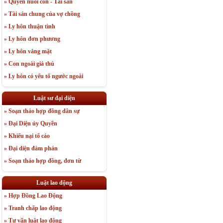
» Quyền nuôi con - Tài sản
» Tài sản chung của vợ chồng
» Ly hôn thuận tình
» Ly hôn đơn phương
» Ly hôn vắng mặt
» Con ngoài giá thú
» Ly hôn có yếu tố ngước ngoài
Luật sư đại diện
» Soạn thảo hợp đồng dân sự
» Đại Diện ủy Quyền
» Khiếu nại tố cáo
» Đại diện đàm phán
» Soạn thảo hợp đồng, đơn từ
Luật lao động
» Hợp Đồng Lao Động
» Tranh chấp lao động
» Tư vấn luật lao động