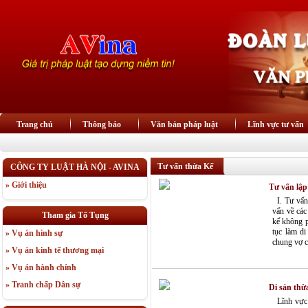
Trang chủ
Thông báo
Văn bản pháp luật
Lĩnh vực tư vấn
Tư vấn thừa Kế
CÔNG TY LUẬT HÀ NỘI - AVINA
» Giới thiệu
Tư vấn lập
I. Tư vấn 
vấn về các
Tham gia Tố Tụng
kế không p
tục làm di
» Vụ án hình sự
chung vợ c
» Vụ án kinh tế thương mại
» Vụ án hành chính
» Tranh chấp Dân sự
Di sản thừ
Lĩnh vực t