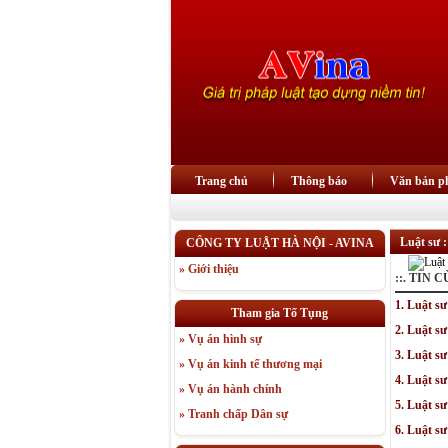
Trang chủ
Thông báo
Văn bản ph
Luật sư 
CÔNG TY LUẬT HÀ NỘI - AVINA
» Giới thiệu
::. TIN
1. Luật s
Tham gia Tố Tụng
2. Luật s
» Vụ án hình sự
3. Luật s
» Vụ án kinh tế thương mại
4. Luật s
» Vụ án hành chính
5. Luật s
» Tranh chấp Dân sự
6. Luật sư