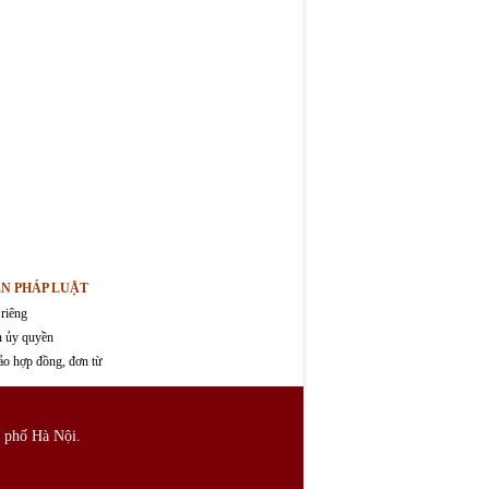
ỆN PHÁP LUẬT
 riêng
n ủy quyền
ảo hợp đồng, đơn từ
 phố Hà Nội.