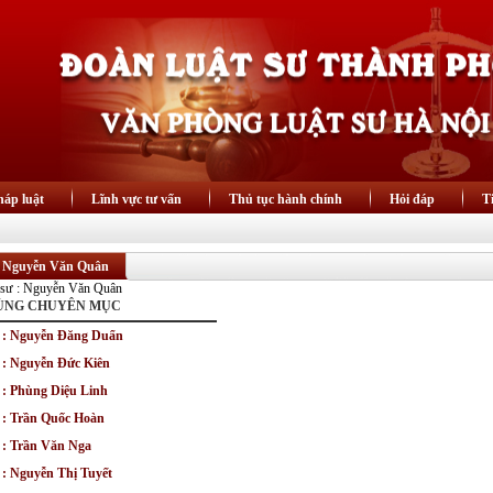
áp luật
Lĩnh vực tư vấn
Thủ tục hành chính
Hỏi đáp
T
: Nguyễn Văn Quân
 CÙNG CHUYÊN MỤC
ư : Nguyễn Đăng Duẩn
ư : Nguyễn Đức Kiên
ư : Phùng Diệu Linh
ư : Trần Quốc Hoàn
ư : Trần Văn Nga
 : Nguyễn Thị Tuyết