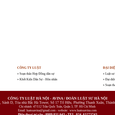
CÔNG TY LUẬT
ĐẠI DI
» Soạn thảo Hợp Đồng dân sự
» Luật sư
» Khởi Kiện Dân Sự - Hôn nhân
» Đại diệ
» Soạn th
CÔNG TY LUẬT HÀ NỘI - AVINA / ĐOÀN LUẬT SƯ HÀ NỘI
, Sảnh D, Tòa nhà Bắc Hà Tower, Số 17 Tố Hữu, Phường Thanh Xuân, Thành
Chi nhánh: 47/112 Trần Quốc Toản, Quận 3, TP. Hồ Chí Minh
Email: luatsuavina@gmail.com - website: www.luatsuavina.com
Điện thoại tư vấn : 0989.031.643 - TEL 024. 63273743