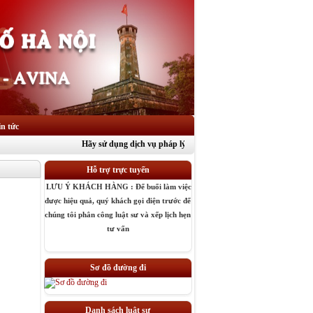
in tức
Hãy sử dụng dịch vụ pháp lý theo cách chuyên nghiệp vì lợi ích củ
Hỗ trợ trực tuyến
LƯU Ý KHÁCH HÀNG : Để buổi làm việc
được hiệu quả, quý khách gọi điện trước để
chúng tôi phân công luật sư và xếp lịch hẹn
tư vấn
» Luật Sư : Ninh Nguyên Hoa
» Luật sư : Nguyễn Quang Hưng
» Luật sư : Nguyễn Văn Đãng
Sơ đồ đường đi
» Luật sư : Nguyễn Văn Thủy
» Luật sư : Nguyễn Thị Tuyết
» Luật sư : Trần Văn Nga
Danh sách luật sư