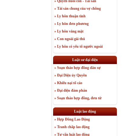
» Quyền nuôi con - Tài sản
» Tài sản chung của vợ chồng
» Ly hôn thuận tình
» Ly hôn đơn phương
» Ly hôn vắng mặt
» Con ngoài giá thú
» Ly hôn có yếu tố ngước ngoài
Luật sư đại diện
» Soạn thảo hợp đồng dân sự
» Đại Diện ủy Quyền
» Khiếu nại tố cáo
» Đại diện đàm phán
» Soạn thảo hợp đồng, đơn từ
Luật lao động
» Hợp Đồng Lao Động
» Tranh chấp lao động
» Tư vấn luật lao động