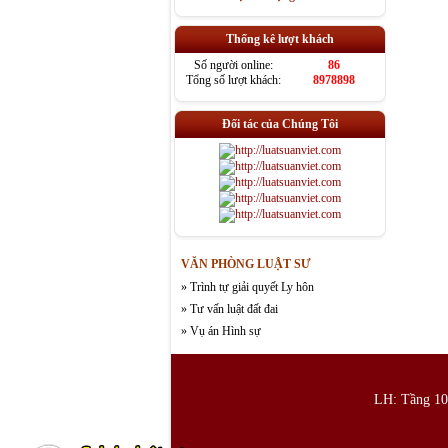
Thống kê lượt khách
Số người online:
86
Tổng số lượt khách:
8978898
Đối tác của Chúng Tôi
VĂN PHÒNG LUẬT SƯ
» Trình tự giải quyết Ly hôn
» Tư vấn luật đất đai
» Vụ án Hình sự
LH: Tầng 10