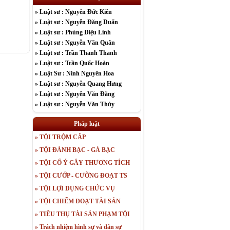
» Luật sư : Nguyễn Đức Kiên
» Luật sư : Nguyễn Đăng Duẩn
» Luật sư : Phùng Diệu Linh
» Luật sư : Nguyễn Văn Quân
» Luật sư : Trần Thanh Thanh
» Luật sư : Trần Quốc Hoàn
» Luật Sư : Ninh Nguyên Hoa
» Luật sư : Nguyễn Quang Hưng
» Luật sư : Nguyễn Văn Đãng
» Luật sư : Nguyễn Văn Thủy
» Luật sư : Nguyễn Thị Tuyết
» Luật sư : Trần Văn Nga
Pháp luật
» Luật sư : Nguyễn Đức Kiên
» TỘI TRỘM CẮP
» Luật sư : Nguyễn Đăng Duẩn
» TỘI ĐÁNH BẠC - GÁ BẠC
» Luật sư : Phùng Diệu Linh
» Luật sư : Nguyễn Văn Quân
» TỘI CỐ Ý GÂY THƯƠNG TÍCH
» TỘI CƯỚP - CƯỠNG ĐOẠT TS
» TỘI LỢI DỤNG CHỨC VỤ
» TỘI CHIẾM ĐOẠT TÀI SẢN
» TIÊU THỤ TÀI SẢN PHẠM TỘI
» Trách nhiệm hình sự và dân sự