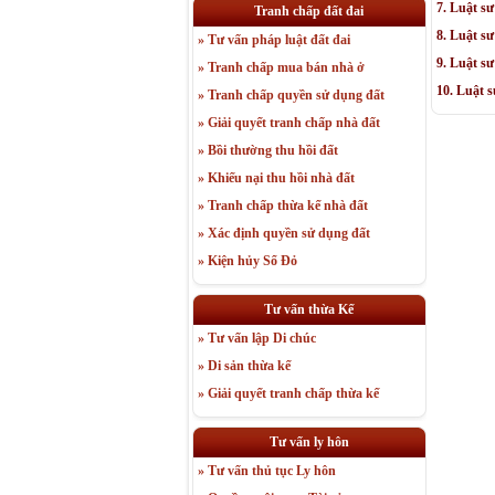
7. Luật s
Tranh chấp đất đai
8. Luật s
» Tư vấn pháp luật đất đai
9. Luật s
» Tranh chấp mua bán nhà ở
10. Luật 
» Tranh chấp quyền sử dụng đất
» Giải quyết tranh chấp nhà đất
» Bồi thường thu hồi đất
» Khiếu nại thu hồi nhà đất
» Tranh chấp thừa kế nhà đất
» Xác định quyền sử dụng đất
» Kiện hủy Sổ Đỏ
Tư vấn thừa Kế
» Tư vấn lập Di chúc
» Di sản thừa kế
» Giải quyết tranh chấp thừa kế
Tư vấn ly hôn
» Tư vấn thủ tục Ly hôn