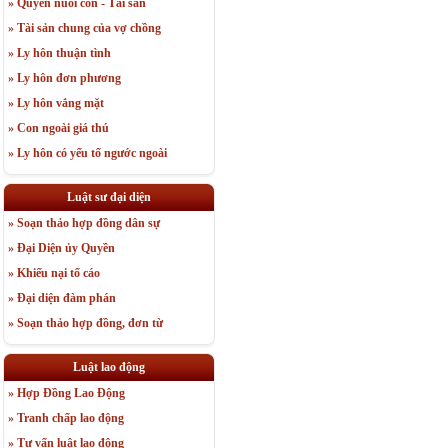
» Quyền nuôi con - Tài sản
» Tài sản chung của vợ chồng
» Ly hôn thuận tình
» Ly hôn đơn phương
» Ly hôn vắng mặt
» Con ngoài giá thú
» Ly hôn có yếu tố ngước ngoài
Luật sư đại diện
» Soạn thảo hợp đồng dân sự
» Đại Diện ủy Quyền
» Khiếu nại tố cáo
» Đại diện đàm phán
» Soạn thảo hợp đồng, đơn từ
Luật lao động
» Hợp Đồng Lao Động
» Tranh chấp lao động
» Tư vấn luật lao động