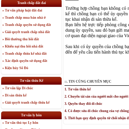
Tranh chấp đất đai
Trường hợp chồng bạn không có mặ
» Tư vấn pháp luật đất đai
kế thì chồng bạn có thể ủy quyền
» Tranh chấp mua bán nhà ở
tục khai nhận di sản thừa kế.
Bạn liên hệ trực tiếp phòng công 
» Tranh chấp quyền sử dụng đất
dung ủy quyền, sau đó bạn gửi mai
» Giải quyết tranh chấp nhà đất
cơ quan đại diện ngoại giao của V
» Bồi thường thu hồi đất
Sau khi có ủy quyền của chồng bạ
» Khiếu nại thu hồi nhà đất
đến để yêu cầu tiến hành thủ tục k
» Tranh chấp thừa kế nhà đất
» Xác định quyền sử dụng đất
» Kiện hủy Sổ Đỏ
Tư vấn thừa Kế
::. TIN CÙNG CHUYÊN MỤC
» Tư vấn lập Di chúc
1. Tư vấn thừa kế
» Di sản thừa kế
2. Chuyển tài sản của người mất cho người
» Giải quyết tranh chấp thừa kế
3. Quyền thay đổi di chúc
4. Có được sửa di chúc chung của vợ chồng
Tư vấn ly hôn
5. Thời hạn quy định quyền từ chối nhận d
» Tư vấn thủ tục Ly hôn