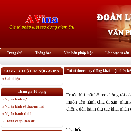
Trang chủ
Thông báo
Văn bản pháp luật
Lĩnh vực tư vấn
Tôi có được thay chồng khai nhận thừa k
CÔNG TY LUẬT HÀ NỘI - AVINA
» Giới thiệu
Tham gia Tố Tụng
Trước khi mất bố mẹ chồng tôi có
» Vụ án hình sự
muốn tiến hành chia di sản, nhưng
» Vụ án kinh tế thương mại
chồng tiến hành thủ tục khai nhận 
» Vụ án hành chính
» Tranh chấp Dân sự
Trả lời
: