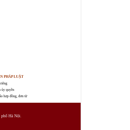
ỆN PHÁP LUẬT
 riêng
n ủy quyền
ảo hợp đồng, đơn từ
 phố Hà Nội.