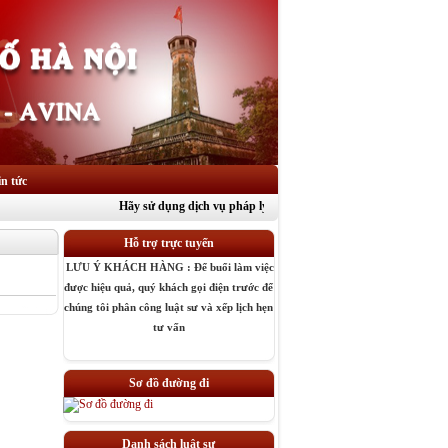
in tức
Hãy sử dụng dịch vụ pháp lý theo cách chuyên nghiệp vì lợi ích củ
Hỗ trợ trực tuyến
LƯU Ý KHÁCH HÀNG : Để buổi làm việc
được hiệu quả, quý khách gọi điện trước để
chúng tôi phân công luật sư và xếp lịch hẹn
tư vấn
» Luật Sư : Ninh Nguyên Hoa
» Luật sư : Nguyễn Quang Hưng
» Luật sư : Nguyễn Văn Đãng
Sơ đồ đường đi
» Luật sư : Nguyễn Văn Thủy
» Luật sư : Nguyễn Thị Tuyết
» Luật sư : Trần Văn Nga
Danh sách luật sư