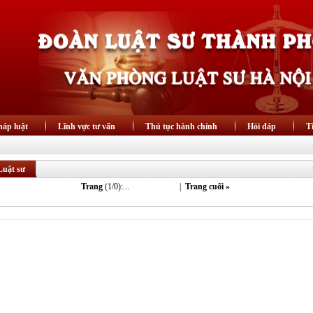
áp luật
Lĩnh vực tư vấn
Thủ tục hành chính
Hỏi đáp
T
Luật sư
Trang
(1/0):...
« Trang đầu
|
Trang cuối »