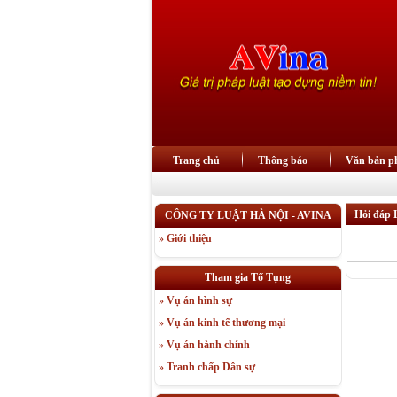
Trang chủ
Thông báo
Văn bản ph
Hỏi đáp 
CÔNG TY LUẬT HÀ NỘI - AVINA
» Giới thiệu
Tham gia Tố Tụng
» Vụ án hình sự
» Vụ án kinh tế thương mại
» Vụ án hành chính
» Tranh chấp Dân sự