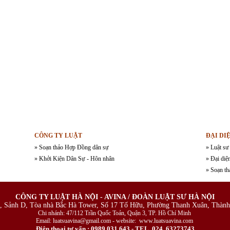
CÔNG TY LUẬT
ĐẠI DI
» Soạn thảo Hợp Đồng dân sự
» Luật sư
» Khởi Kiện Dân Sự - Hôn nhân
» Đại diệ
» Soạn th
CÔNG TY LUẬT HÀ NỘI - AVINA / ĐOÀN LUẬT SƯ HÀ NỘI
, Sảnh D, Tòa nhà Bắc Hà Tower, Số 17 Tố Hữu, Phường Thanh Xuân, Thành
Chi nhánh: 47/112 Trần Quốc Toản, Quận 3, TP. Hồ Chí Minh
Email: luatsuavina@gmail.com - website: www.luatsuavina.com
Điện thoại tư vấn : 0989.031.643 - TEL 024. 63273743