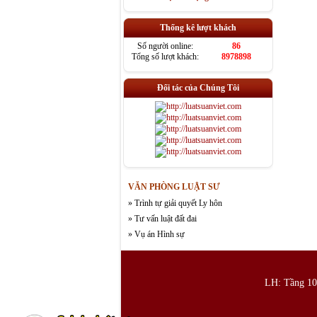
Thống kê lượt khách
Số người online:
86
Tổng số lượt khách:
8978898
Đối tác của Chúng Tôi
VĂN PHÒNG LUẬT SƯ
» Trình tự giải quyết Ly hôn
» Tư vấn luật đất đai
» Vụ án Hình sự
LH: Tầng 10