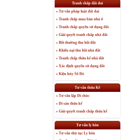
Tranh chấp đất đai
» Tư vấn pháp luật đất đai
» Tranh chấp mua bán nhà ở
» Tranh chấp quyền sử dụng đất
» Giải quyết tranh chấp nhà đất
» Bồi thường thu hồi đất
» Khiếu nại thu hồi nhà đất
» Tranh chấp thừa kế nhà đất
» Xác định quyền sử dụng đất
» Kiện hủy Sổ Đỏ
Tư vấn thừa Kế
» Tư vấn lập Di chúc
» Di sản thừa kế
» Giải quyết tranh chấp thừa kế
Tư vấn ly hôn
» Tư vấn thủ tục Ly hôn