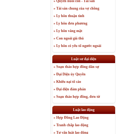
» Quyền nuôi con - Tài sản
» Tài sản chung của vợ chồng
» Ly hôn thuận tình
» Ly hôn đơn phương
» Ly hôn vắng mặt
» Con ngoài giá thú
» Ly hôn có yếu tố ngước ngoài
Luật sư đại diện
» Soạn thảo hợp đồng dân sự
» Đại Diện ủy Quyền
» Khiếu nại tố cáo
» Đại diện đàm phán
» Soạn thảo hợp đồng, đơn từ
Luật lao động
» Hợp Đồng Lao Động
» Tranh chấp lao động
» Tư vấn luật lao động