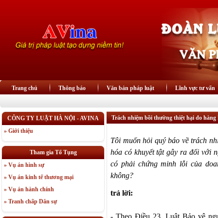
Trang chủ
Thông báo
Văn bản pháp luật
Lĩnh vực tư vấn
Trách nhiệm bồi thường thiệt hại do hàng 
CÔNG TY LUẬT HÀ NỘI - AVINA
» Giới thiệu
Tôi muốn hỏi quý báo về trách nh
hóa có khuyết tật gây ra đối với
Tham gia Tố Tụng
có phải chứng minh lỗi của doa
» Vụ án hình sự
không?
» Vụ án kinh tế thương mại
» Vụ án hành chính
trả lời:
» Tranh chấp Dân sự
- Theo Điều 23, Luật Bảo vệ ngườ