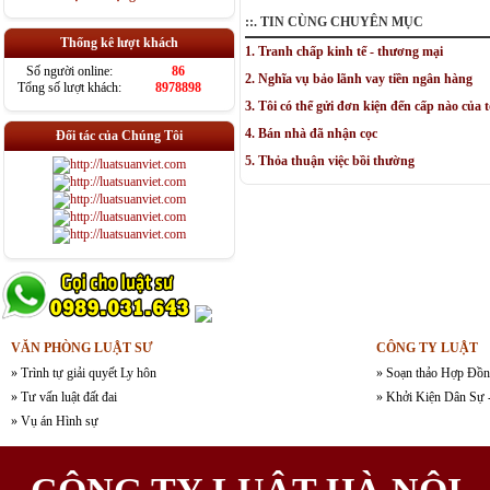
::. TIN CÙNG CHUYÊN MỤC
Thống kê lượt khách
1. Tranh chấp kinh tế - thương mại
Số người online:
86
2. Nghĩa vụ bảo lãnh vay tiền ngân hàng
Tổng số lượt khách:
8978898
3. Tôi có thể gửi đơn kiện đến cấp nào của 
4. Bán nhà đã nhận cọc
Đối tác của Chúng Tôi
5. Thỏa thuận việc bồi thường
VĂN PHÒNG LUẬT SƯ
CÔNG TY LUẬT
» Trình tự giải quyết Ly hôn
» Soạn thảo Hợp Đồn
» Tư vấn luật đất đai
» Khởi Kiện Dân Sự 
» Vụ án Hình sự