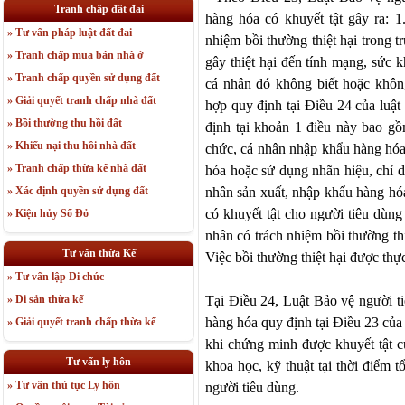
Tranh chấp đất đai
hàng hóa có khuyết tật gây ra: 
» Tư vấn pháp luật đất đai
nhiệm bồi thường thiệt hại trong 
» Tranh chấp mua bán nhà ở
gây thiệt hại đến tính mạng, sức k
» Tranh chấp quyền sử dụng đất
cá nhân đó không biết hoặc không 
» Giải quyết tranh chấp nhà đất
hợp quy định tại Điều 24 của luật
» Bồi thường thu hồi đất
định tại khoản 1 điều này bao gồ
» Khiếu nại thu hồi nhà đất
chức, cá nhân nhập khẩu hàng hóa;
» Tranh chấp thừa kế nhà đất
hóa hoặc sử dụng nhãn hiệu, chỉ d
nhân sản xuất, nhập khẩu hàng hóa
» Xác định quyền sử dụng đất
có khuyết tật cho người tiêu dùng
» Kiện hủy Sổ Đỏ
nhân có trách nhiệm bồi thường thi
Tư vấn thừa Kế
Việc bồi thường thiệt hại được thự
» Tư vấn lập Di chúc
Tại Điều 24, Luật Bảo vệ người t
» Di sản thừa kế
hàng hóa quy định tại Điều 23 của 
» Giải quyết tranh chấp thừa kế
khi chứng minh được khuyết tật c
Tư vấn ly hôn
khoa học, kỹ thuật tại thời điểm 
» Tư vấn thủ tục Ly hôn
người tiêu dùng.