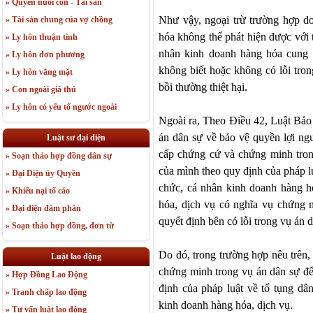
» Quyền nuôi con - Tài sản
Như vậy, ngoại trừ trường hợp d
» Tài sản chung của vợ chồng
hóa không thể phát hiện được với t
» Ly hôn thuận tình
nhân kinh doanh hàng hóa cung 
» Ly hôn đơn phương
không biết hoặc không có lỗi tron
» Ly hôn vắng mặt
bồi thường thiệt hại.
» Con ngoài giá thú
» Ly hôn có yếu tố ngước ngoài
Ngoài ra, Theo Điều 42, Luật Bảo 
án dân sự về bảo vệ quyền lợi ngư
Luật sư đại diện
cấp chứng cứ và chứng minh tron
» Soạn thảo hợp đồng dân sự
của mình theo quy định của pháp lu
» Đại Diện ủy Quyền
chức, cá nhân kinh doanh hàng h
» Khiếu nại tố cáo
hóa, dịch vụ có nghĩa vụ chứng m
» Đại diện đàm phán
quyết định bên có lỗi trong vụ án 
» Soạn thảo hợp đồng, đơn từ
Do đó, trong trường hợp nêu trên,
Luật lao động
chứng minh trong vụ án dân sự để
» Hợp Đồng Lao Động
định của pháp luật về tố tụng dân
» Tranh chấp lao động
kinh doanh hàng hóa, dịch vụ.
» Tư vấn luật lao động