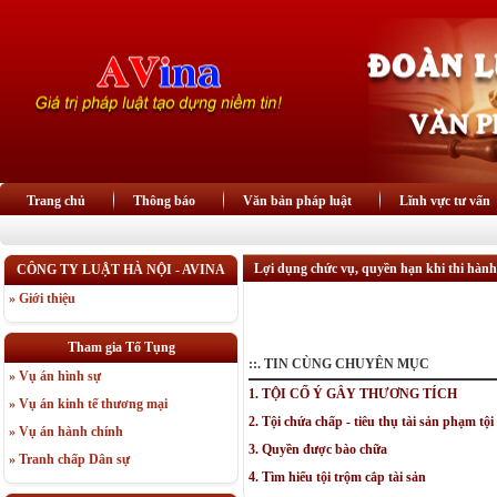
Trang chủ
Thông báo
Văn bản pháp luật
Lĩnh vực tư vấn
Lợi dụng chức vụ, quyền hạn khi thi hành
CÔNG TY LUẬT HÀ NỘI - AVINA
» Giới thiệu
Tham gia Tố Tụng
::. TIN CÙNG CHUYÊN MỤC
» Vụ án hình sự
1. TỘI CỐ Ý GÂY THƯƠNG TÍCH
» Vụ án kinh tế thương mại
2. Tội chứa chấp - tiêu thụ tài sản phạm tội
» Vụ án hành chính
3. Quyền được bào chữa
» Tranh chấp Dân sự
4. Tìm hiểu tội trộm cắp tài sản