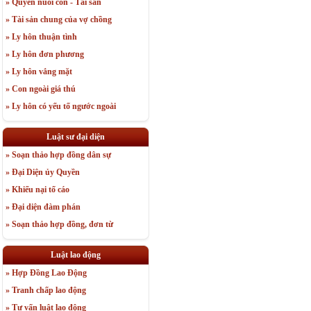
» Quyền nuôi con - Tài sản
» Tài sản chung của vợ chồng
» Ly hôn thuận tình
» Ly hôn đơn phương
» Ly hôn vắng mặt
» Con ngoài giá thú
» Ly hôn có yếu tố ngước ngoài
Luật sư đại diện
» Soạn thảo hợp đồng dân sự
» Đại Diện ủy Quyền
» Khiếu nại tố cáo
» Đại diện đàm phán
» Soạn thảo hợp đồng, đơn từ
Luật lao động
» Hợp Đồng Lao Động
» Tranh chấp lao động
» Tư vấn luật lao động