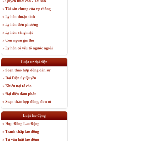
» Quyền nuôi con - Tài sản
» Tài sản chung của vợ chồng
» Ly hôn thuận tình
» Ly hôn đơn phương
» Ly hôn vắng mặt
» Con ngoài giá thú
» Ly hôn có yếu tố ngước ngoài
Luật sư đại diện
» Soạn thảo hợp đồng dân sự
» Đại Diện ủy Quyền
» Khiếu nại tố cáo
» Đại diện đàm phán
» Soạn thảo hợp đồng, đơn từ
Luật lao động
» Hợp Đồng Lao Động
» Tranh chấp lao động
» Tư vấn luật lao động