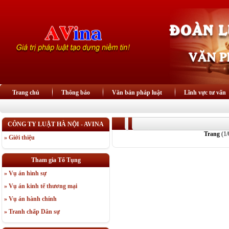
Trang chủ
Thông báo
Văn bản pháp luật
Lĩnh vực tư vấn
CÔNG TY LUẬT HÀ NỘI - AVINA
Trang
(1/
» Giới thiệu
Tham gia Tố Tụng
» Vụ án hình sự
» Vụ án kinh tế thương mại
» Vụ án hành chính
» Tranh chấp Dân sự