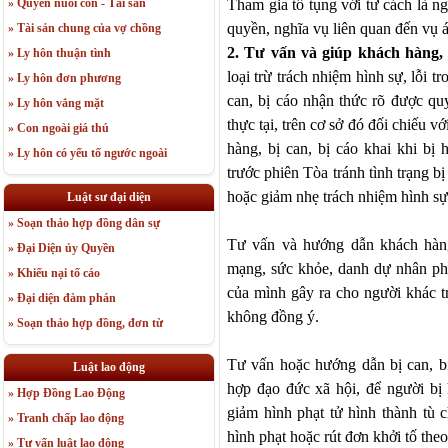
Tham
gia
tố tụng với tư cách là 
» Quyền nuôi con - Tài sản
quyền, nghĩa vụ liên quan đến vụ á
» Tài sản chung của vợ chồng
2.
Tư vấn và giúp khách hàng, b
» Ly hôn thuận tình
loại trừ trách nhiệm hình sự, lỗi 
» Ly hôn đơn phương
can, bị
cá
o nhận thức rõ được quy
» Ly hôn vắng mặt
thực tại, trên cơ sở đó đối chiếu 
» Con ngoài giá thú
hàng, bị can, bị
cá
o khai khi bị 
» Ly hôn có yếu tố ngước ngoài
trước phiên Tòa tránh tình trạng 
hoặc giảm nhẹ trách nhiệm hình sự
Luật sư đại diện
» Soạn thảo hợp đồng dân sự
Tư vấn và hướng dẫn khách hàng
» Đại Diện ủy Quyền
mạng, sức khỏe, danh dự nhân phẩ
» Khiếu nại tố cáo
của mình gây ra cho người khác t
» Đại diện đàm phán
không đồng ý.
» Soạn thảo hợp đồng, đơn từ
Tư vấn hoặc hướng dẫn bị can, b
Luật lao động
hợp đạo đức xã hội, để người bị 
» Hợp Đồng Lao Động
giảm hình phạt tử hình thành tù 
» Tranh chấp lao động
hình phạt hoặc rút đơn khởi tố theo
» Tư vấn luật lao động