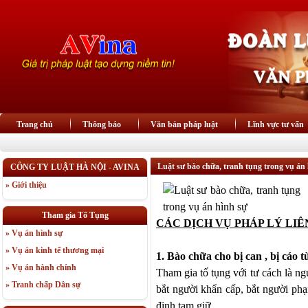
Trang chủ
Thông báo
Văn bản pháp luật
Lĩnh vực tư vấn
Luật sư bào chữa, tranh tụng trong vụ án
CÔNG TY LUẬT HÀ NỘI - AVINA
» Giới thiệu
Tham gia Tố Tụng
CÁC DỊCH VỤ PHÁP LÝ LIÊ
» Vụ án hình sự
» Vụ án kinh tế thương mại
1. Bào chữa cho bị can , bị cáo t
» Vụ án hành chính
Tham
gia
tố tụng với tư cách là n
» Tranh chấp Dân sự
bắt người khẩn cấp, bắt người phạ
định tạm giữ.