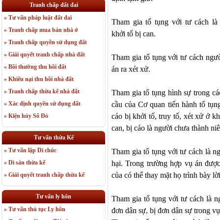
Tranh chấp đất đai
» Tư vấn pháp luật đất đai
Tham
gia
tố tụng với tư cách l
» Tranh chấp mua bán nhà ở
khởi
tố bị can.
» Tranh chấp quyền sử dụng đất
» Giải quyết tranh chấp nhà đất
Tham
gia
tố tụng với tư cách ngư
» Bồi thường thu hồi đất
án ra xét xử.
» Khiếu nại thu hồi nhà đất
» Tranh chấp thừa kế nhà đất
Tham
gia
tố tụng hình sự trong cá
cầu của Cơ quan tiến hành
tố
tụn
» Xác định quyền sử dụng đất
cáo bị khởi
tố
, truy
tố
, xét xử ở k
» Kiện hủy Sổ Đỏ
can, bị cáo là người chưa thành n
Tư vấn thừa Kế
» Tư vấn lập Di chúc
Tham
gia
tố tụng với tư cách là 
hại. Trong trường hợp vụ án đượ
» Di sản thừa kế
của có thể thay mặt họ trình bày lời
» Giải quyết tranh chấp thừa kế
Tư vấn ly hôn
Tham
gia
tố tụng với tư cách là 
» Tư vấn thủ tục Ly hôn
đơn dân sự, bị đơn dân sự trong vụ