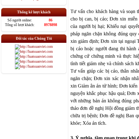
Tư vấn cho khách hàng và soạn t
Thống kê lượt khách
cho bị can, bị
cáo; Đơn xin miễn t
Số người online:
86
Tổng số lượt khách:
8978898
của người bị hại; Khiếu nại quyế
pháp ngăn chặn không đúng quy đ
Đối tác của Chúng Tôi
xin giám định; Đơn xin tại ngoại 
bị
cá
o hoặc người đang thi hành á
chứng cứ chứng minh và thực
hi
tình tiết giảm nhẹ và chính sách 
Tư vấn giúp
cá
c bị
cá
o, thân nhâ
ngăn chặn; Đơn xin xác nhận nhâ
xin Giảm ân án tử hình; Đơn kiến 
nguyện khắc phục hậu quả; Đơn xin
với những bản án không đúng phá
thảo đơn đề nghị Hội đồng giám th
chữa trị bệnh; Đơn đề nghị Ban qu
khỏe; Xóa án tích.
3. Ý nghĩa, tầm quan trọng khi đ