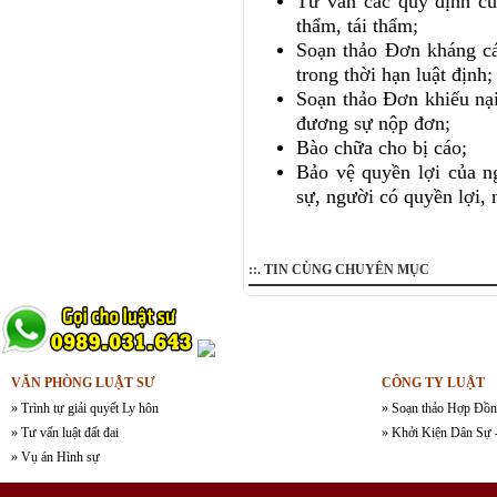
Tư vấn các quy định củ
thẩm, tái thẩm;
Soạn thảo Đơn kháng c
trong thời hạn luật định;
Soạn thảo Đơn khiếu nại
đương sự nộp đơn;
Bào chữa cho bị cáo
;
Bảo vệ quyền lợi của n
sự, người có quyền lợi, 
::. TIN CÙNG CHUYÊN MỤC
VĂN PHÒNG LUẬT SƯ
CÔNG TY LUẬT
» Trình tự giải quyết Ly hôn
» Soạn thảo Hợp Đồn
» Tư vấn luật đất đai
» Khởi Kiện Dân Sự 
» Vụ án Hình sự