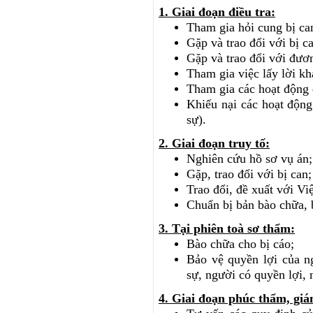
1. Giai đoạn điều tra:
Tham gia hỏi cung bị ca
Gặp và trao đổi với bị c
Gặp và trao đổi với đươ
Tham gia việc lấy lời kh
Tham gia các hoạt động đ
Khiếu nại các hoạt động
sự).
2. Giai đoạn truy tố:
Nghiên cứu hồ sơ vụ án;
Gặp, trao đổi với bị can;
Trao đổi, đề xuất với Vi
Chuẩn bị bản bào chữa, 
3. Tại phiên toà sơ thẩm:
Bào chữa cho bị cáo
;
Bảo vệ quyền lợi của n
sự, người có quyền lợi, 
4. Giai đoạn phúc thẩm, giá